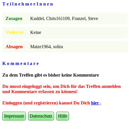
T e i l n e h m e r I n n e n
Zusagen
Kuddel, Chris161109, Franzel, Steve
Vielleicht
Keine
Absagen
Matze1964, solira
K o m m e n t a r e
Zu dem Treffen gibt es bisher keine Kommentare
Du musst eingeloggt sein, um Dich für das Treffen anmelden
und Kommentare erfassen zu können!
Einloggen (und registrieren) kannst Du Dich
hier
.
Impressum
Datenschutz
Hilfe